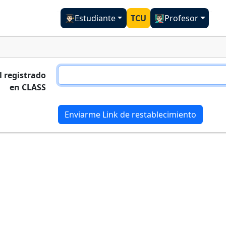
👨🏻‍🎓Estudiante
TCU
👨🏻‍🏫Profesor
l registrado
en CLASS
Enviarme Link de restablecimiento